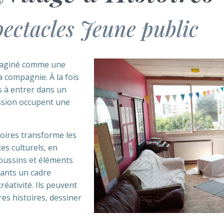
ectacles Jeune public
 imaginé comme une
a compagnie. À la fois
ts à entrer dans un
ression occupent une
oires transforme les
ces culturels, en
coussins et éléments
fants un cadre
créativité. Ils peuvent
pres histoires, dessiner